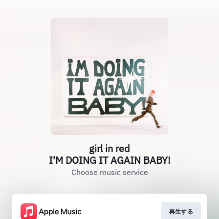
girl in red
I'M DOING IT AGAIN BABY!
Choose music service
再生する